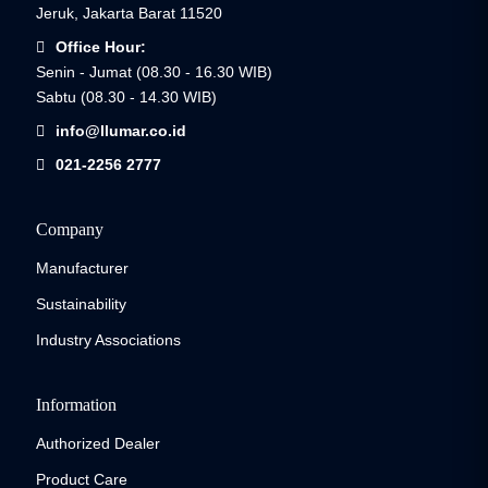
Jeruk, Jakarta Barat 11520
JAYA LESTARI MAKMUR
Office Hour:
Senin - Jumat (08.30 - 16.30 WIB)
BANTEN
Sabtu (08.30 - 14.30 WIB)
Jalan Boulevard Raya, Komp. Ruko PDA Jl.
info@llumar.co.id
Boulevard Raya Gading Serpong No.2, Pakulonan
Bar., Kec. Klp. Dua, Kabupaten Tangerang, Banten
021-2256 2777
15810
(021) 54200916
Company
Manufacturer
Buka di Maps
Sustainability
Industry Associations
NEW RATU
BANTEN
Information
Ruko Mendrisio 2 Blok A No. 23, Gading Serpong,
Authorized Dealer
Tangerang
Product Care
0857-1116-5272