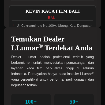
KEVIN KACA FILM BALI
BALI
Jl. Cokroaminoto No.100A, Ubung, Kec. Denpasar
Utara, Kota Denpasar, Bali 80111
Temukan Dealer
0822-3313-6353
®
LLumar
Terdekat Anda
Buka di Maps
Dealer LLumar adalah profesional terlatih yang
berkomitmen untuk menyediakan pemasangan dan
layanan kaca film berkualitas tinggi di seluruh
LLUMAR ZONE
®
Indonesia. Percayakan hanya pada installer LLumar
BALI
yang bersertifikat untuk performa, perlindungan, dan
Jl. Gatot Subroto Tengah 350c Kec. Denpasar
kepuasan terbaik.
Utara. Kota Denpasar, Bali 80233
0361-9009044 / 818-0460-5777
100+
50+