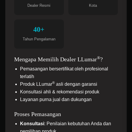
Buka di Maps
Dealer Resmi
Kota
ANUGRAH JAYA FILM
40+
BANTEN
Tahun Pengalaman
Bintaro Trade Center Lt. 1 Blok H2 No. 8, Jl.
Jendral Sudirman Sektor 7, Pondok Pucung, Kec.
®
Pondok Aren, Kota Tangerang Selatan, Banten
Mengapa Memilih Dealer LLumar
?
15224
Pemasangan bersertifikat oleh profesional
0877-7443-6182
terlatih
®
Produk LLumar
asli dengan garansi
Buka di Maps
Konsultasi ahli & rekomendasi produk
Layanan purna jual dan dukungan
BERDIKARI MOTOR
Proses Pemasangan
BANTEN
Konsultasi
: Penilaian kebutuhan Anda dan
Graha Autopart Station Jl Boulevard Graha Raya
pemilihan produk