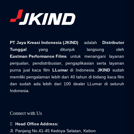
BANTEN
Jl. Raya Pandeglang Km. 5, Tembong, Cipocok,
Serang
083896700097 / 087871248678
PT Jaya Kreasi Indonesia (JKIND)
adalah
Distributor
Maps tidak tersedia
Tunggal
yang ditunjuk langsung oleh
Eastman Performance Films
untuk menangani layanan
penjualan, pendistribusian, pengaplikasian serta layanan
purna jual kaca film
LLumar
di Indonesia.
JKIND
sudah
CV. GLOSS PATROL
memiliki pengalaman lebih dari 40 tahun di bidang kaca film
BANTEN
dan sudah ada lebih dari 100 dealer LLumar di seluruh
Indonesia.
Ruko Alicante Blok C No 15-17, Gading, Serpong,
Kabupaten Tangerang, Banten 15334
08111201120
Connect with Us
Buka di Maps
Head Office Address:
Jl. Panjang No.41-45 Kedoya Selatan, Kebon