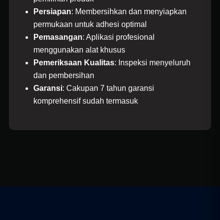
KF 15 , RT 002 RW 10, Sudimara, Pinang Kota
Persiapan
: Membersihkan dan menyiapkan
Tangerang Banten 15114
permukaan untuk adhesi optimal
0878-7145-4647
Pemasangan
: Aplikasi profesional
menggunakan alat khusus
Maps tidak tersedia
Pemeriksaan Kualitas
: Inspeksi menyeluruh
dan pembersihan
Garansi
: Cakupan 7 tahun garansi
CEMPAKA WARNA AUTO FILM
komprehensif sudah termasuk
BANTEN
BSD Autoparts Blok C.36, Serpong, Tangerang
Selatan
081310444350
Buka di Maps
CV. AUTO GEMILANG SUKSES